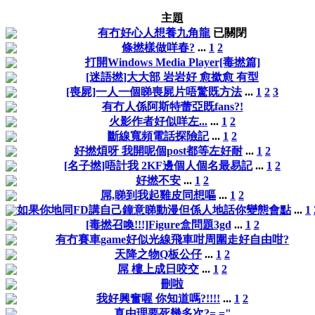
主題
有冇好心人想養九角龍
已關閉
條撚樣做咩春?
...
1
2
打開Windows Media Player[毒撚篇]
[迷語撚]大大部 岩岩好 愈撳愈 有型
[喪屍]一人一個睇喪屍片唔驚既方法
...
1
2
3
有冇人係阿斯特蕾亞既fans?!
火影作者好似咩左...
...
1
2
斷線寬頻電話探險記
...
1
2
好撚煩呀 我開呢個post都等左好耐
...
1
2
[名子撚]唔計我 2KF邊個人個名最易記
...
1
2
好撚不安
...
1
2
屌,睇到我起雞皮同想嘔
...
1
2
如果你地同FD講自己鐘意睇動漫但係人地話你變態會點
...
1
[毒撚召喚!!!]Figure盒問題3gd
...
1
2
有冇賽車game好似光線飛車咁周圍走好自由咁?
天降之物Q板公仔
...
1
2
屌 樓上成日咬交
...
1
2
刪啦
我好興奮喔 你知道嗎?!!!!
...
1
2
真由理要死幾多次?= ="