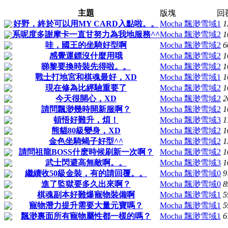
主題
版塊
回
好野，終於可以用MY CARD入點啦。。
Mocha 飄渺雪域
1
1
系呢度多謝摩卡一直甘努力為我地服務^^
Mocha 飄渺雪域
2
1
哇，國王的坐騎好型啊
Mocha 飄渺雪域
2
6
感覺運鏢沒什麼用哦
Mocha 飄渺雪域
2
1
睇黎要換時裝先得啦。。
Mocha 飄渺雪域
2
1
戰士打地宮和棋魂最好，XD
Mocha 飄渺雪域
1
1
現在修為比經驗重要了
Mocha 飄渺雪域
2
1
今天很開心，XD
Mocha 飄渺雪域
2
2
請問飄渺幾時開新服啊？
Mocha 飄渺雪域
2
1
頓悟好難升，煩！
Mocha 飄渺雪域
3
1
熊貓80級變身，XD
Mocha 飄渺雪域
2
1
金色坐騎蝎子好型^^
Mocha 飄渺雪域
2
1
請問祖龍BOSS什麽時候刷新一次啊？
Mocha 飄渺雪域
2
1
武士閃避高無敵啊。。
Mocha 飄渺雪域
3
1
繼續收50級金裝，有的請回覆。。
Mocha 飄渺雪域
0
9
進了監獄要多久出來啊？
Mocha 飄渺雪域
0
8
棋魂副本好難爆寵物裝備啊
Mocha 飄渺雪域
1
5
寵物潛力提升需要大量元寶嗎？
Mocha 飄渺雪域
1
5
飄渺裏面所有寵物屬性都一樣的嗎？
Mocha 飄渺雪域
1
6