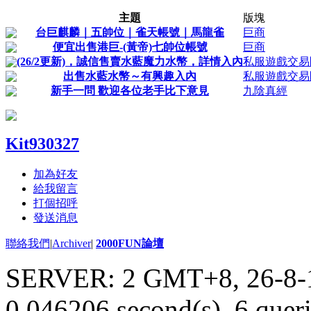
主題
版塊
台巨麒麟｜五帥位｜雀天帳號｜馬龍雀
巨商
便宜出售港巨-(黃帝)七帥位帳號
巨商
(26/2更新)，誠信售賣水藍魔力水幣，詳情入內
私服遊戲交易
出售水藍水幣～有興趣入內
私服遊戲交易
新手一問 歡迎各位老手比下意見
九陰真經
Kit930327
加為好友
給我留言
打個招呼
發送消息
聯絡我們
|
Archiver
|
2000FUN論壇
SERVER: 2 GMT+8, 26-8-
0.046206 second(s), 6 queri