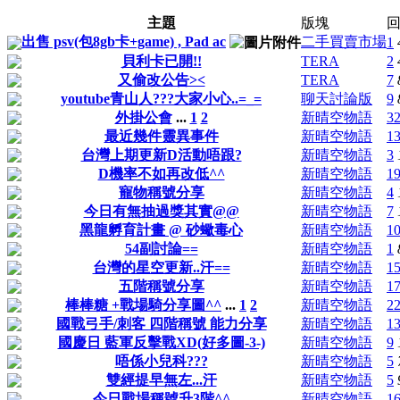
主題
版塊
回
出售 psv(包8gb卡+game) , Pad ac
二手買賣市場
1
貝利卡已開!!
TERA
2
又偷改公告><
TERA
7
youtube青山人???大家小心..=_=
聊天討論版
9
外掛公會
...
1
2
新晴空物語
3
最近幾件靈異事件
新晴空物語
1
台灣上期更新D活動唔跟?
新晴空物語
3
D機率不如再改低^^
新晴空物語
1
寵物稱號分享
新晴空物語
4
今日有無抽過獎其實@@
新晴空物語
7
黑龍孵育計畫 @ 砂蠍毒心
新晴空物語
1
54副討論==
新晴空物語
1
台灣的星空更新..汗==
新晴空物語
1
五階稱號分享
新晴空物語
1
棒棒糖 +戰場騎分享圖^^
...
1
2
新晴空物語
2
國戰弓手/刺客 四階稱號 能力分享
新晴空物語
1
國慶日 藍軍反擊戰XD(好多圖-3-)
新晴空物語
9
唔係小兒科???
新晴空物語
5
雙經提早無左...汗
新晴空物語
5
今日戰場稱號升3階^^
新晴空物語
1