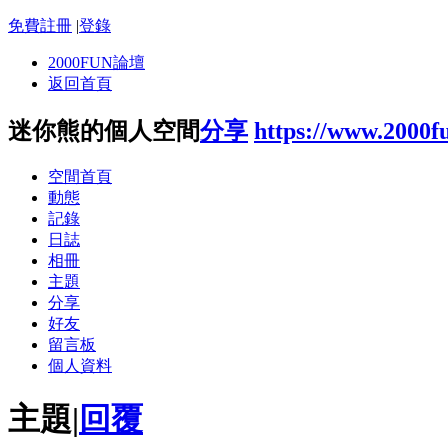
免費註冊
|
登錄
2000FUN論壇
返回首頁
迷你熊的個人空間
分享
https://www.2000f
空間首頁
動態
記錄
日誌
相冊
主題
分享
好友
留言板
個人資料
主題
|
回覆