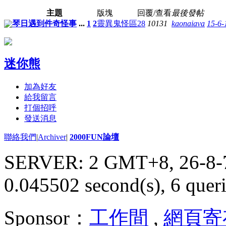
主題
版塊
回覆/查看
最後發帖
琴日遇到件奇怪事
...
1
2
靈異鬼怪區
28
10131
kaonaiava
15-6-
迷你熊
加為好友
給我留言
打個招呼
發送消息
聯絡我們
|
Archiver
|
2000FUN論壇
SERVER: 2 GMT+8, 26-8-
0.045502 second(s), 6 queri
Sponsor：
工作間
,
網頁寄