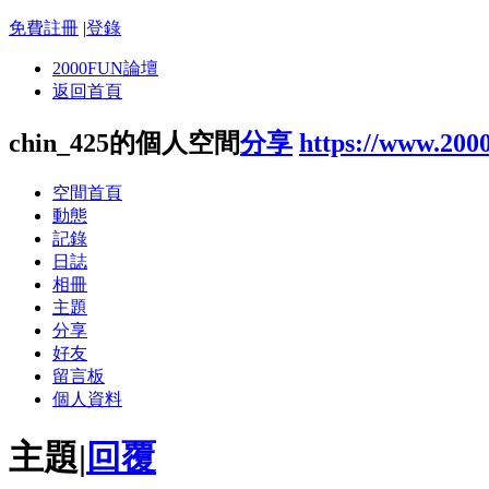
免費註冊
|
登錄
2000FUN論壇
返回首頁
chin_425的個人空間
分享
https://www.200
空間首頁
動態
記錄
日誌
相冊
主題
分享
好友
留言板
個人資料
主題
|
回覆