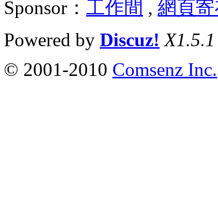
Sponsor：
工作間
,
網頁寄
Powered by
Discuz!
X1.5.1
© 2001-2010
Comsenz Inc.