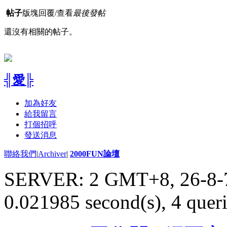
帖子
版塊
回覆/查看
最後發帖
還沒有相關的帖子。
╣愛╠
加為好友
給我留言
打個招呼
發送消息
聯絡我們
|
Archiver
|
2000FUN論壇
SERVER: 2 GMT+8, 26-8-
0.021985 second(s), 4 queri