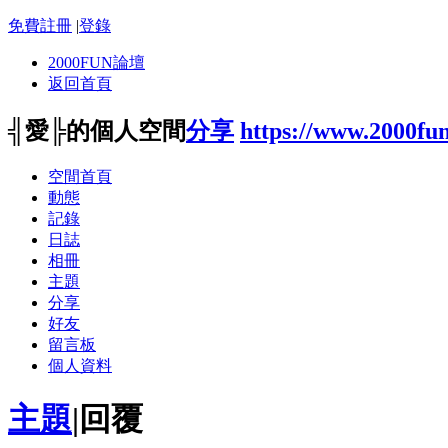
免費註冊
|
登錄
2000FUN論壇
返回首頁
╣愛╠的個人空間
分享
https://www.2000fu
空間首頁
動態
記錄
日誌
相冊
主題
分享
好友
留言板
個人資料
主題
|
回覆