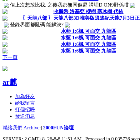
佢上次想放比我. 之後我都無同佢易 講埋D ON9野係咁
收楓幣 洛基亞 櫻樹 寒冰樹 代依
〖天龍八部 〗天龍八部3D唯美版逍遙紀天龍7月3日
登錄界面都亂碼 能解決?
水藍 1:6楓 可面交 九龍區
水藍 1:6楓 可面交 九龍區
水藍 1:6楓 可面交 九龍區
水藍 1:6楓 可面交 九龍區
下一頁
ar麒
加為好友
給我留言
打個招呼
發送消息
聯絡我們
|
Archiver
|
2000FUN論壇
SERVER: 2 GMT+8, 26-8-8 11:51 AM
, Processed in 0.035736 seco