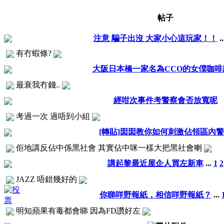
帖子
注意 騙子出沒 大家小心這玩家！！
.
有冇蝦條?
大阪日本橋一家名為CCO的女僕咖啡廳.
最衰我冇錢..
經咁次事件考警察會否放寬呢
考過一次 過唔到小組
[轉貼]囡囡教你如何刺激佔領區內
佢地講反佔中係黑社會 其實佔中咪一樣大把黑社會喇
講起黎最近屋企人買左新車
...
1
2
JAZZ 唔錯幾好的
你睇咩野報紙，相信咩野報紙？
...
明知蘋果有毒都會睇 因為FD讚好左