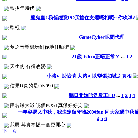
致少年時代
魔鬼皇! 我係鍾意PO我擔住支煙嘅相呃~ 你吹咩?
型棍
GameCyber呢間代理
夢之音樂街玩到你地仆晒街
21歲160cm正唔正常？
...
1
2
天生的 冇得改變
小賭可以怡情 大賭可以變張如城之真相
信果D真的是ON999
聽日開始唔洗反工LU
...
1
2
3
4
留名睇大戰 呢個POST真係好好笑
一年容易又中秋，我決定留守喺2000fun 同大家過中秋
4
5
6
我屌 其實毒撚一個更開心
下一頁