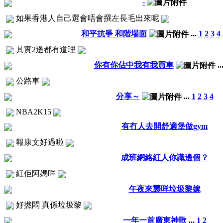
-
如果香港人自己選會唔會撰左長毛出來呢
和平抗爭 和階場面
...
1
2
3
4
其實2邊都有道理
你有你佔中我有我買車
..
公路車
分享～
...
1
2
3
4
NBA2K15
有冇人去開舒適堡做gym
報康文好過啦
成班網絡紅人你識邊個？
紅佢阿媽咩
午夜來襲咩垃圾黎嫁
好撚悶 真係垃圾黎
一年一首廣東神歌
...
1
2