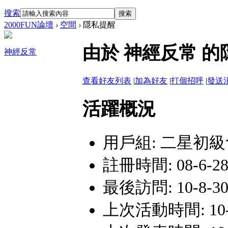
搜索
搜索
2000FUN論壇
›
空間
›
隱私提醒
由於 神經反常 
神經反常
查看好友列表
|
加為好友
|
打個招呼
|
發送
活躍概況
用戶組:
二星初級
註冊時間: 08-6-28 
最後訪問: 10-8-30 
上次活動時間: 10-9-