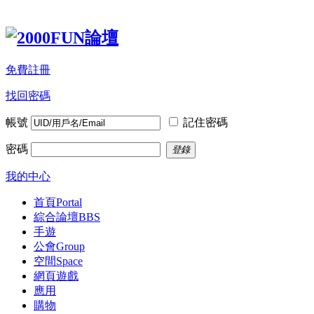
免費註冊
找回密碼
帳號
記住密碼
密碼
登錄
我的中心
首頁
Portal
綜合論壇
BBS
手遊
公會
Group
空間
Space
網頁遊戲
應用
購物