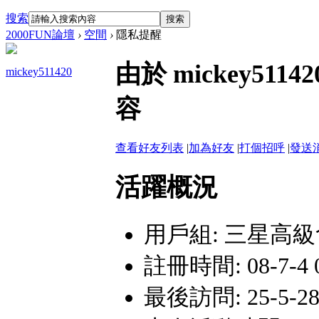
搜索
搜索
2000FUN論壇
›
空間
›
隱私提醒
由於 mickey5
mickey511420
容
查看好友列表
|
加為好友
|
打個招呼
|
發送
活躍概況
用戶組:
三星高級
註冊時間: 08-7-4 0
最後訪問: 25-5-28 