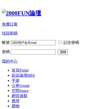
免費註冊
找回密碼
帳號
記住密碼
密碼
登錄
我的中心
首頁
Portal
綜合論壇
BBS
手遊
公會
Group
空間
Space
網頁遊戲
應用
購物