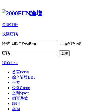
免費註冊
找回密碼
帳號
記住密碼
密碼
登錄
我的中心
首頁
Portal
綜合論壇
BBS
手遊
公會
Group
空間
Space
網頁遊戲
應用
購物