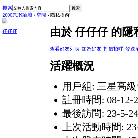
搜索
搜索
2000FUN論壇
›
空間
›
隱私提醒
由於 仔仔仔 的
仔仔仔
查看好友列表
|
加為好友
|
打個招呼
|
發送
活躍概況
用戶組:
三星高級
註冊時間: 08-12-28
最後訪問: 23-5-24
上次活動時間: 23-5-