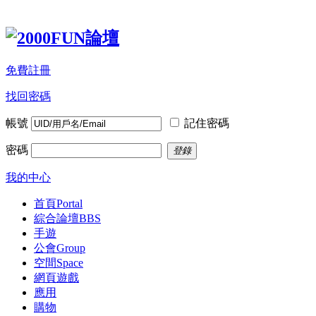
免費註冊
找回密碼
帳號
記住密碼
密碼
登錄
我的中心
首頁
Portal
綜合論壇
BBS
手遊
公會
Group
空間
Space
網頁遊戲
應用
購物