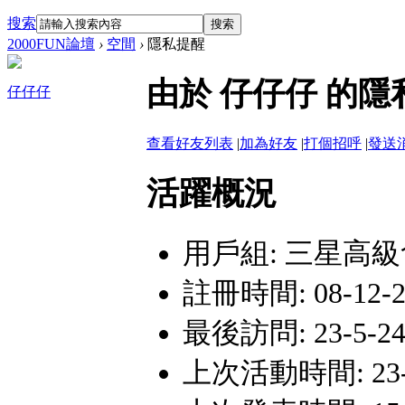
搜索
搜索
2000FUN論壇
›
空間
›
隱私提醒
由於 仔仔仔 的
仔仔仔
查看好友列表
|
加為好友
|
打個招呼
|
發送
活躍概況
用戶組:
三星高級
註冊時間: 08-12-28
最後訪問: 23-5-24
上次活動時間: 23-5-