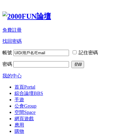
免費註冊
找回密碼
帳號
記住密碼
密碼
登錄
我的中心
首頁
Portal
綜合論壇
BBS
手遊
公會
Group
空間
Space
網頁遊戲
應用
購物