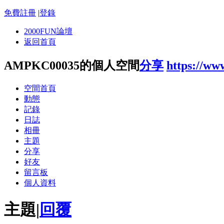
免費註冊
|
登錄
2000FUN論壇
返回首頁
AMPKC00035的個人空間
分享
https://ww
空間首頁
動態
記錄
日誌
相冊
主題
分享
好友
留言板
個人資料
主題
|
回覆