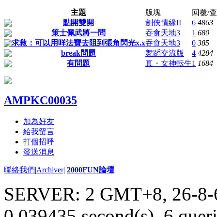
主題
版塊
回覆/
點開雙開
劍俠情緣II
6
4863
策士佩武將一問
吞食天地3
1
680
求救：可以用咩法寶去阻到張角閃光x.x
吞食天地3
0
385
break問題
舞蹈交流版
4
4284
有問題
真・女神転生
1
1684
AMPKC00035
加為好友
給我留言
打個招呼
發送消息
聯絡我們
|
Archiver
|
2000FUN論壇
SERVER: 2 GMT+8, 26-8-
0.039435 second(s), 6 queri