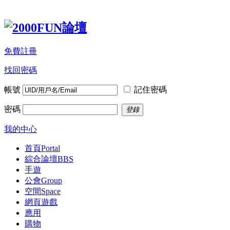
免費註冊
找回密碼
帳號
記住密碼
密碼
登錄
我的中心
首頁
Portal
綜合論壇
BBS
手遊
公會
Group
空間
Space
網頁遊戲
應用
購物