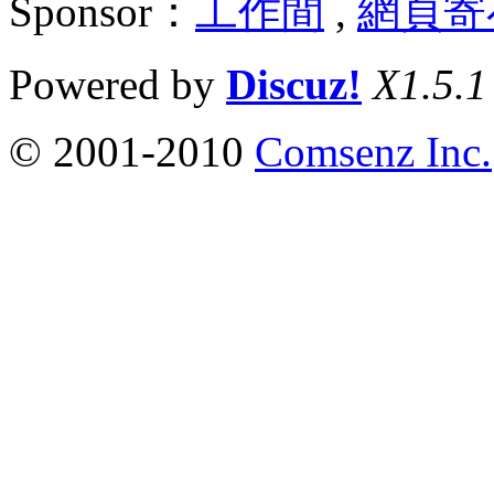
Sponsor：
工作間
,
網頁寄
Powered by
Discuz!
X1.5.1
© 2001-2010
Comsenz Inc.