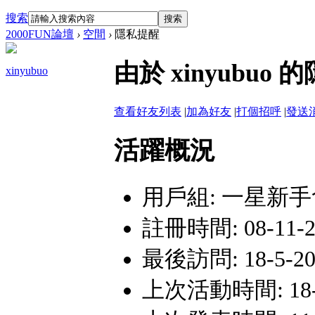
搜索
搜索
2000FUN論壇
›
空間
›
隱私提醒
由於 xinyub
xinyubuo
查看好友列表
|
加為好友
|
打個招呼
|
發送
活躍概況
用戶組:
一星新手
註冊時間: 08-11-26
最後訪問: 18-5-20
上次活動時間: 18-5-