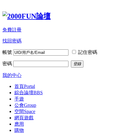
免費註冊
找回密碼
帳號
記住密碼
密碼
登錄
我的中心
首頁
Portal
綜合論壇
BBS
手遊
公會
Group
空間
Space
網頁遊戲
應用
購物