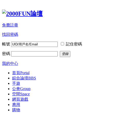
免費註冊
找回密碼
帳號
記住密碼
密碼
登錄
我的中心
首頁
Portal
綜合論壇
BBS
手遊
公會
Group
空間
Space
網頁遊戲
應用
購物