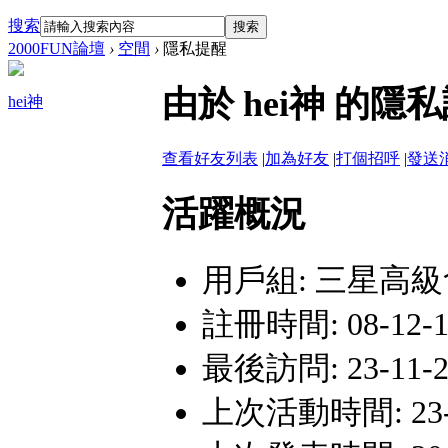
搜索
搜索
2000FUN論壇
›
空間
›
隱私提醒
由於 hei神 的
hei神
查看好友列表
|
加為好友
|
打個招呼
|
發送
活躍概況
用戶組:
三星高級
註冊時間: 08-12-13
最後訪問: 23-11-24
上次活動時間: 23-11