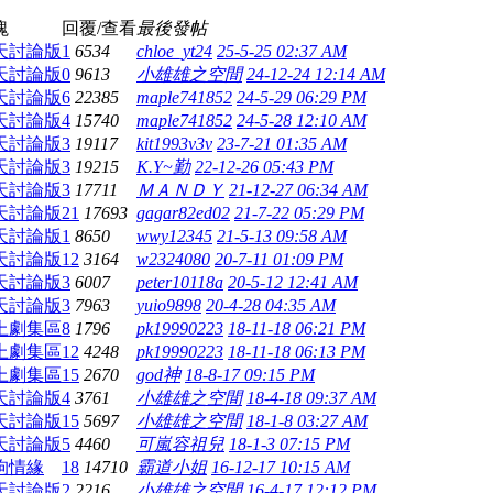
塊
回覆/查看
最後發帖
天討論版
1
6534
chloe_yt24
25-5-25 02:37 AM
天討論版
0
9613
小雄雄之空間
24-12-24 12:14 AM
天討論版
6
22385
maple741852
24-5-29 06:29 PM
天討論版
4
15740
maple741852
24-5-28 12:10 AM
天討論版
3
19117
kit1993v3v
23-7-21 01:35 AM
天討論版
3
19215
K.Y~勤
22-12-26 05:43 PM
天討論版
3
17711
ＭＡＮＤＹ
21-12-27 06:34 AM
天討論版
21
17693
gagar82ed02
21-7-22 05:29 PM
天討論版
1
8650
wwy12345
21-5-13 09:58 AM
天討論版
12
3164
w2324080
20-7-11 01:09 PM
天討論版
3
6007
peter10118a
20-5-12 12:41 AM
天討論版
3
7963
yuio9898
20-4-28 04:35 AM
上劇集區
8
1796
pk19990223
18-11-18 06:21 PM
上劇集區
12
4248
pk19990223
18-11-18 06:13 PM
上劇集區
15
2670
god神
18-8-17 09:15 PM
天討論版
4
3761
小雄雄之空間
18-4-18 09:37 AM
天討論版
15
5697
小雄雄之空間
18-1-8 03:27 AM
天討論版
5
4460
可嵐容祖兒
18-1-3 07:15 PM
狗情緣
18
14710
霸道小姐
16-12-17 10:15 AM
天討論版
2
2216
小雄雄之空間
16-4-17 12:12 PM