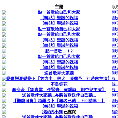
主題
版
點一首歌給自己和大家
聊
【轉貼】聖誕的祝福
聊
【轉貼】聖誕的祝福
聊
點一首歌給自己和大家
聊
點一首歌給自己和大家
聊
【轉貼】聖誕的祝福
聊
【轉貼】聖誕的祝福
聊
點一首歌
...
1
2
聊
點一首歌給自己和大家
聊
【轉貼】聖誕的祝福
聊
【轉貼】聖誕的祝福
聊
送首歌畀大家聽
聊
戀夏戀夏戀戀下【方力申﹑敖犬﹑張馨予﹑江若琳主演】
線
不良笑花
線
奪命金 【劉青雲、任賢齊、何韻詩、胡杏兒主演】
線
送首歌俾大家聽...亦將首歌送俾自己聽...
聊
【難能可貴】塔羅占卜【報名已截，下回請早﹗】
聊
【轉貼】聖誕的祝福
聊
我家的小狗
已關閉
貓
送首歌俾大家聽...亦將首歌送俾自己聽...
聊