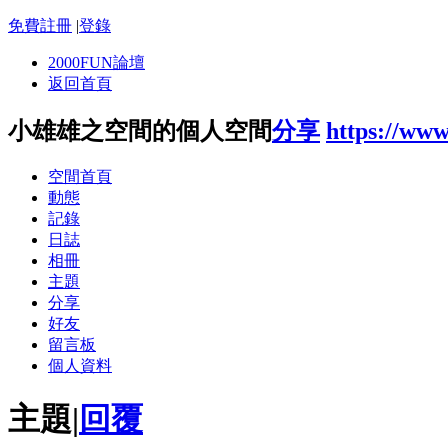
免費註冊
|
登錄
2000FUN論壇
返回首頁
小雄雄之空間的個人空間
分享
https://ww
空間首頁
動態
記錄
日誌
相冊
主題
分享
好友
留言板
個人資料
主題
|
回覆