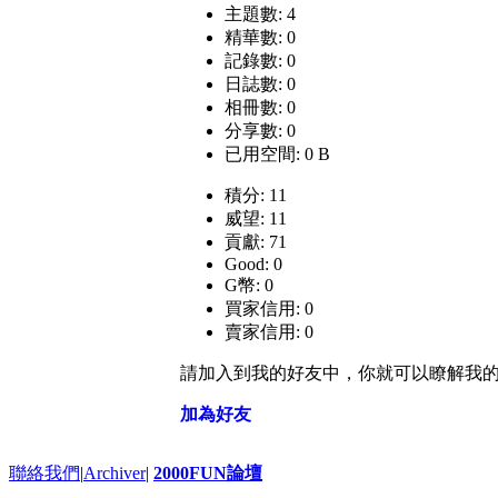
主題數: 4
精華數: 0
記錄數: 0
日誌數: 0
相冊數: 0
分享數: 0
已用空間: 0 B
積分: 11
威望: 11
貢獻: 71
Good: 0
G幣: 0
買家信用: 0
賣家信用: 0
請加入到我的好友中，你就可以瞭解我
加為好友
聯絡我們
|
Archiver
|
2000FUN論壇