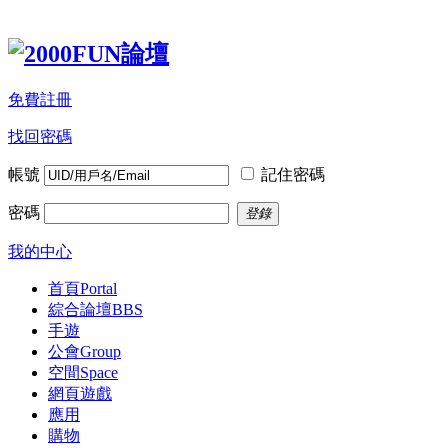
免費註冊
找回密碼
帳號
記住密碼
密碼
登錄
我的中心
首頁
Portal
綜合論壇
BBS
手遊
公會
Group
空間
Space
網頁遊戲
應用
購物