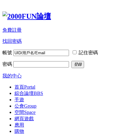
免費註冊
找回密碼
帳號
記住密碼
密碼
登錄
我的中心
首頁
Portal
綜合論壇
BBS
手遊
公會
Group
空間
Space
網頁遊戲
應用
購物