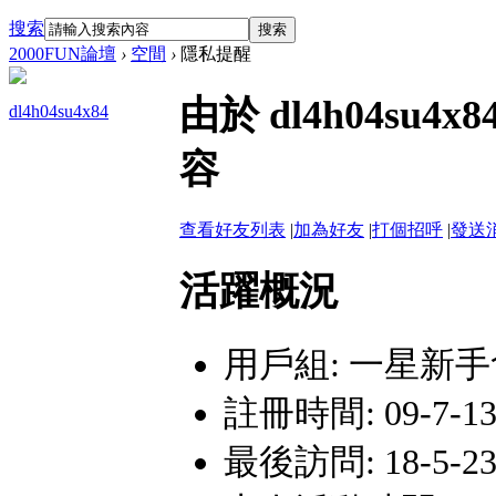
搜索
搜索
2000FUN論壇
›
空間
›
隱私提醒
由於 dl4h04s
dl4h04su4x84
容
查看好友列表
|
加為好友
|
打個招呼
|
發送
活躍概況
用戶組:
一星新手
註冊時間: 09-7-13 
最後訪問: 18-5-23 