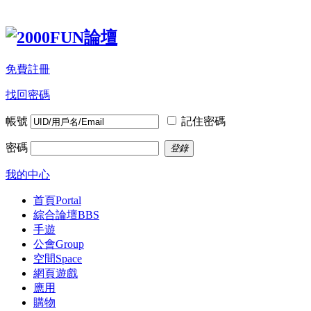
免費註冊
找回密碼
帳號
記住密碼
密碼
登錄
我的中心
首頁
Portal
綜合論壇
BBS
手遊
公會
Group
空間
Space
網頁遊戲
應用
購物