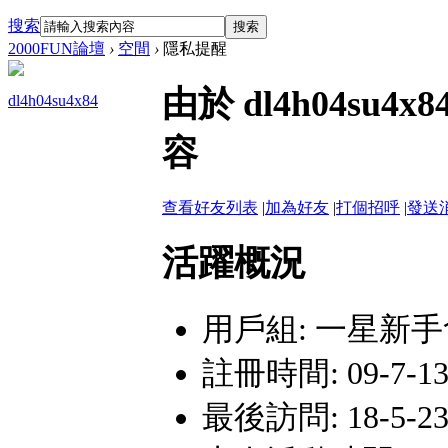
搜索
搜索
2000FUN論壇
›
空間
›
隱私提醒
由於 dl4h04s
dl4h04su4x84
容
查看好友列表
|
加為好友
|
打個招呼
|
發送
活躍概況
用戶組:
一星新手
註冊時間: 09-7-13 
最後訪問: 18-5-23 