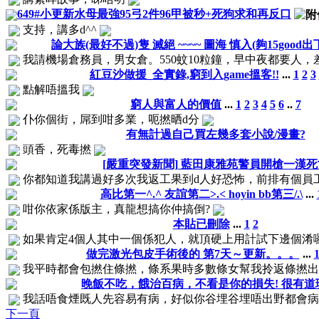
649#小更新水母最強95弓2件96甲被秒+死狗求和再反口
支持，講多d^^
論大族(最好不過)隻 滅絕 ~~~~ 圖海 慎入(夠15good出
我請機場倉務員，男女倉。550蚊10粒鐘，早中夜都要人
紅豆沙做援_全實錄,窮到入game搵客!!
...
1
2
3
點解唔搵我
窮人與富人的價值
...
1
2
3
4
5
6
..
7
仆你個街，屌到咁多業，呃撚晒d分
有無計過自己買左幾多套小說/漫畫?
頭香，死毒撚
[嚴重突發新聞] 藍田康雅苑警員開槍一漢死
你都知道我講過好多次我返工果到d人好恐怖，前排有個員工
高比第一^.^ 友誼第二>.< hoyin bb第三/.\
...
咁你依家係版主，真龍想搞你仲搞倒?
本貼已刪除
...
1
2
如果肯定4個人其中一個係犯人，就頂硬上用計試下邊個淆囉
做完激光包皮手術後的 第7天～更新。。。
...
我平時都會包撚住條撚，條系果時多數條女幫我拎返條撚出黎
晚飯不吃，餓治百病，不看是你的損失! 很有道
我話唔食煙既人先容易有病，好似你谷埋谷埋唔出野都會病啦，壓力
下一頁