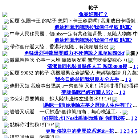
帖子
兔團好難打？
回覆 兔團卡王 的帖子 想問下卡王容易嗎? 我見成日卡唔倒..
個幼稚園老師話拉我個仔坐監 點算?
中華人民移民國，個miss一定有共產黨背景，危險人物黎 中華人
個幼稚園老師話拉我個仔坐監 點算?
帶你個仔返大陸，香港好危險，有洗頭艇出沒
勇猛爆烈神龍黑闇威力不死傳說之風至回歸2kf
微風輕輕吹 心事一大堆 瘋致病況重 無忘吃藥樂觀心 +t
清潔員同包裝員幾多人工 系咪8000幾
...
1
回覆 99052 的帖子 我機場男女倉請緊人 無經驗都請 月入萬3倒8日假 
我今日終於同我男朋友分左手
...
1
2
條野又短 我廢事出聲講ja一齊個陣 又虧!! 講到咁唔飛都唔得
夢版係咪己經冇曬人啦?
...
1
2
拎完利是要博殺，起大陸街邊輸左幾舊水!!!!1+i
[愚昧一問]你地除左夢之歷險人生仲有咩?
...
岩岩又玩返，一玩超過5個鐘就頭痛，無心機返工-_-
[好悶吹水] Nos出咁耐玩咁耐 你問我答
...
1
2
點解你咁勁秋1打10?
更新 傳說中的夢歷姣系邂逅=花
...
1
2
3
4
5
講緊咩故事，睇唔明