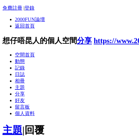
免費註冊
|
登錄
2000FUN論壇
返回首頁
想仔唔昆人的個人空間
分享
https://www.
空間首頁
動態
記錄
日誌
相冊
主題
分享
好友
留言板
個人資料
主題
|
回覆