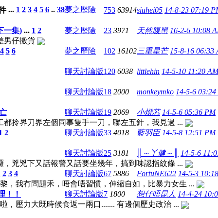
...
1
2
3
4
5
6
..
38
夢之歷險
753
63914
siuhei05
14-8-23 07:19 
下一集)
...
1
2
夢之歷險
23
3971
天然腹黑
16-2-6 10:08 
，差男仔搬貨
4
5
6
夢之歷險
102
16102
三重星芒
15-8-16 06:33
聊天討論版
120
6038
littlehin
14-5-10 11:20 A
聊天討論版
18
2000
monkeymko
14-5-6 03:2
亡
聊天討論版
19
2069
小燈芯
14-5-6 05:36 PM
都拎界刀界左個同事隻手一刀，聯左五針，我見過 ...
1
2
聊天討論版
33
4018
藍羽臣
14-5-8 12:51 PM
聊天討論版
25
3181
║～丫健～║
14-5-6 11:
，兇兇下又話報警又話要坐幾年，搞到味認指紋條 ...
1
2
3
4
聊天討論版
67
5886
FortuNE622
14-5-3 10:1
，我冇問題禾，唔會唔習慣，伸縮自如，比暴力女生 ...
理！！
聊天討論版
7
1800
想仔唔昆人
14-4-24 10:
大既時候食返一兩口....... 有邊個歷史政治 ...