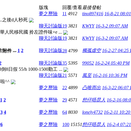
版塊
回覆/查看
最後發帖
夢之歷險
11
4912
tino897416
16-8-21 08:0
..之後d人秒死
聊天討論版
19
3821
KWYY
16-3-2 09:07 AM
民移民國 拎左證件味+e ...
聊天討論版
19
3821
KWYY
16-3-2 09:07 AM
...
1
2
聊天討論版
獨孤虛空
16-2-27 04:25
28
4799
2
聊天討論版
35
5395
99052
16-2-24 05:40 PM
55/h 1000-1500勤工 ...
聊天討論版
21
5571
風至
16-2-16 10:36 PM
啦^^
夢之歷險
22
4899
凸唯而出
16-3-22 06:07
1
2
夢之歷險
29
4571
想仔唔昆人
16-2-16 08:
3
4
夢之歷險
64
8030
lonely4732
16-2-11 10:2
6
夢之歷險
100
15151
想仔唔昆人
16-2-4 07:2