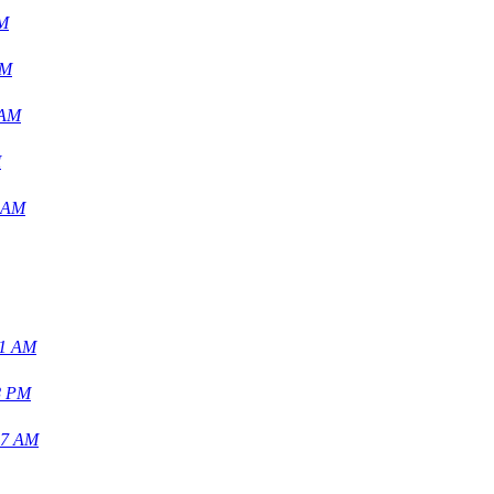
PM
AM
 AM
M
4 AM
01 AM
8 PM
07 AM