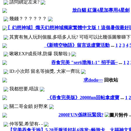
請問綁定左未?
放白貓 紅蓮4星加專用4星劍
幾錢？？？？？？
〖幻想神域〗熾天幻想神域獨家繁體中文版！這個暑假最好
其實有無人玩到個服,多唔多人玩? 可唔可以比幾張圖黎睇下..
《新晴空物語》留言送虛寶活動
...
1
2
3
4
啾啾EXP成長球,防爆 我黎啦:)
吞食完美 "ser6渤海1-1" 招手區~
...
1
2
ID:小次郎 留名等抽獎, 大家一齊玩
求dodo~~
回收站
我都想要,唔該
《吞食完美版》2000fun回帖拿虛寶
...
1
2
關二哥金鎖 好野來
2000FUN係咪玩緊我?
.
仲等緊,希望有- -
【完美吞食天地】5.28开服送好礼6连发~畅游卡、大福神