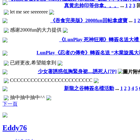
真黄忠帅印等你拿。。。
...
1
2
3
let me see seeeeeee
《吞食完美版》2000fun回帖拿虛寶
...
1
2
感谢2000fun的大力提供
《LunPlay 死神狂潮》轉簽名送大禮
LunPlay《忍者の傳奇》轉簽名送 “木業旋風大
已經更改,希望能拿到
少女著誘惑低胸緊身裙....誘死人[7P]
CCCCCCCCCCCCCCCCCCCCCCCC
新龍之谷轉簽名檔活動
...
1
2
3
4
5
抽中抽中抽中^^
下一頁
Eddy76