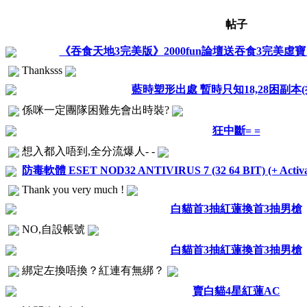
帖子
《吞食天地3完美版》2000fun論壇送吞食3完美虛寶 
Thanksss
藍時塑形出處 暫時只知18,28困副本(
係咪一定團隊困難先會出時裝?
狂中斷= =
想入都入唔到,全分流爆人- -
防毒軟體 ESET NOD32 ANTIVIRUS 7 (32 64 BIT) (+ Activat
Thank you very much !
白貓首3抽紅蓮換首3抽男槍
NO,自設帳號
白貓首3抽紅蓮換首3抽男槍
綁定左換唔換？紅連有無綁？
賣白貓4星紅蓮AC