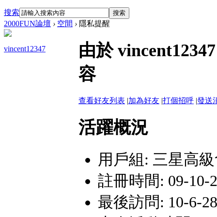
搜索
搜索
2000FUN論壇
›
空間
›
隱私提醒
由於 vincent
vincent12347
容
查看好友列表
|
加為好友
|
打個招呼
|
發送
活躍概況
用戶組:
三星高級
註冊時間: 09-10-29
最後訪問: 10-6-28 