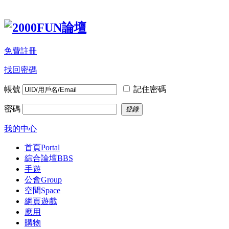
免費註冊
找回密碼
帳號
記住密碼
密碼
登錄
我的中心
首頁
Portal
綜合論壇
BBS
手遊
公會
Group
空間
Space
網頁遊戲
應用
購物