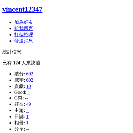
vincent12347
加為好友
給我留言
打個招呼
發送消息
統計信息
已有
124
人來訪過
積分:
602
威望:
602
貢獻:
10
Good:
--
G幣:
--
好友:
49
主題:
--
日誌:
1
相冊:
1
分享:
--