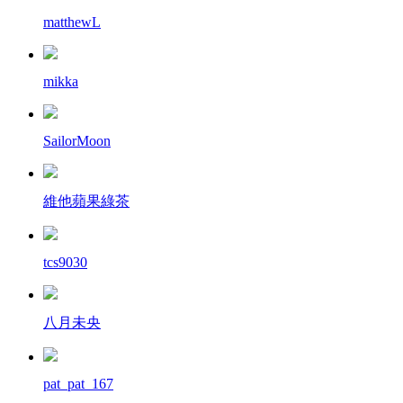
matthewL
mikka
SailorMoon
維他蘋果綠茶
tcs9030
八月未央
pat_pat_167