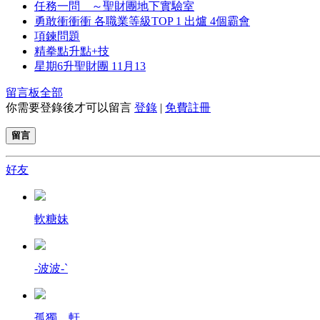
任務一問 ～聖財團地下實驗室
勇敢衝衝衝 各職業等級TOP 1 出爐 4個霸會
項鍊問題
精拳點升點+技
星期6升聖財團 11月13
留言板
全部
你需要登錄後才可以留言
登錄
|
免費註冊
留言
好友
軟糖妹
-波波-`
孤獨。軒