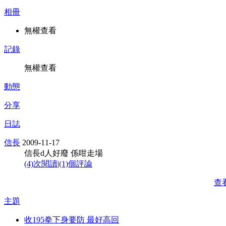
相冊
無權查看
記錄
無權查看
動態
分享
日誌
信長
2009-11-17
信長d人好廢 係咁走場
(4)次閱讀
|
(1)個評論
查
主題
收195拳下身要防 最好高回