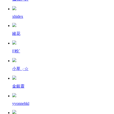
xhidex
綾花
[[粉`
小草╭☆
金銀靈
yvonnehkl