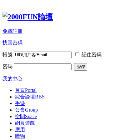
免費註冊
找回密碼
帳號
記住密碼
密碼
登錄
我的中心
首頁
Portal
綜合論壇
BBS
手遊
公會
Group
空間
Space
網頁遊戲
應用
購物