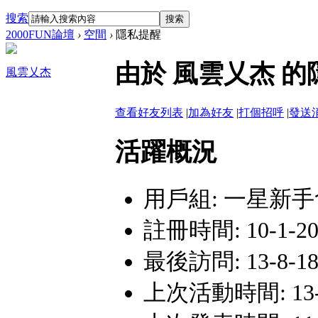
搜索
搜索
2000FUN論壇
›
空間
›
隱私提醒
由於 風雲乂杰 
風雲乂杰
查看好友列表
|
加為好友
|
打個招呼
|
發送
活躍概況
用戶組:
一星新手
註冊時間: 10-1-20 
最後訪問: 13-8-18 
上次活動時間: 13-8-