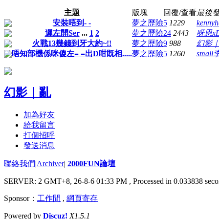
主題
版塊
回覆/查看
最後
安裝唔到- -
夢之歷險
5
1229
kennyh
遲左開Ser
...
1
2
夢之歷險
24
2443
呀恩x
火戰13幾錢到牙大約~!!
夢之歷險
9
988
幻影
唔知部機係咪傻左= =出D咁既相.....
夢之歷險
5
1260
small
幻影｜亂
加為好友
給我留言
打個招呼
發送消息
聯絡我們
|
Archiver
|
2000FUN論壇
SERVER: 2 GMT+8, 26-8-6 01:33 PM
, Processed in 0.033838 seco
Sponsor：
工作間
,
網頁寄存
Powered by
Discuz!
X1.5.1