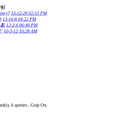
發帖
enry7
13-12-20 02:15 PM
D
13-10-8 04:22 PM
｜亂
12-2-6 06:40 PM
李`
10-3-12 10:28 AM
nd(s), 6 queries , Gzip On.