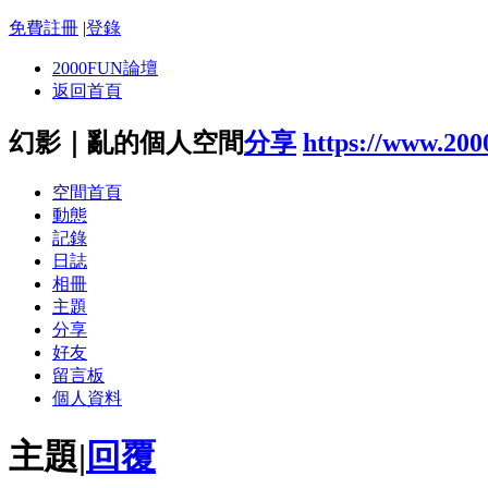
免費註冊
|
登錄
2000FUN論壇
返回首頁
幻影｜亂的個人空間
分享
https://www.20
空間首頁
動態
記錄
日誌
相冊
主題
分享
好友
留言板
個人資料
主題
|
回覆