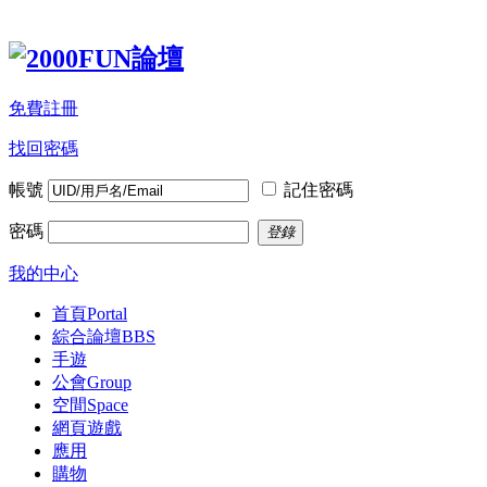
免費註冊
找回密碼
帳號
記住密碼
密碼
登錄
我的中心
首頁
Portal
綜合論壇
BBS
手遊
公會
Group
空間
Space
網頁遊戲
應用
購物