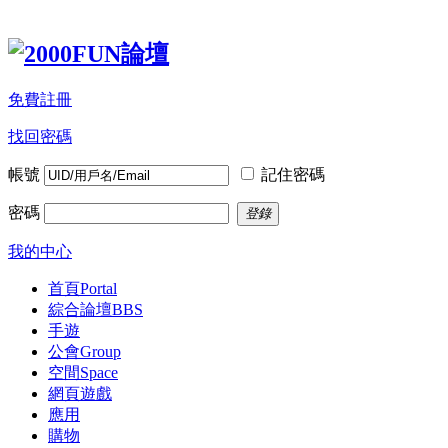
免費註冊
找回密碼
帳號
記住密碼
密碼
登錄
我的中心
首頁
Portal
綜合論壇
BBS
手遊
公會
Group
空間
Space
網頁遊戲
應用
購物