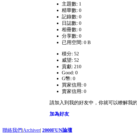
主題數: 1
精華數: 0
記錄數: 0
日誌數: 0
相冊數: 0
分享數: 0
已用空間: 0 B
積分: 52
威望: 52
貢獻: 210
Good: 0
G幣: 0
買家信用: 0
賣家信用: 0
請加入到我的好友中，你就可以瞭解我
加為好友
聯絡我們
|
Archiver
|
2000FUN論壇