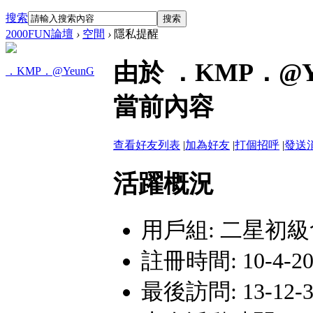
搜索
搜索
2000FUN論壇
›
空間
›
隱私提醒
由於 ．KMP．@
．KMP．@YeunG
當前內容
查看好友列表
|
加為好友
|
打個招呼
|
發送
活躍概況
用戶組:
二星初級
註冊時間: 10-4-20 
最後訪問: 13-12-31