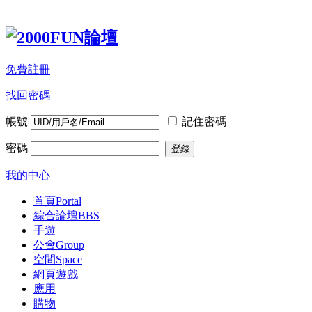
免費註冊
找回密碼
帳號
記住密碼
密碼
登錄
我的中心
首頁
Portal
綜合論壇
BBS
手遊
公會
Group
空間
Space
網頁遊戲
應用
購物