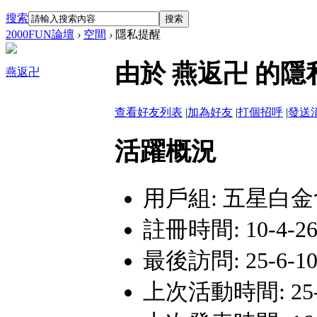
搜索
搜索
2000FUN論壇
›
空間
›
隱私提醒
由於 燕返卍 的
燕返卍
查看好友列表
|
加為好友
|
打個招呼
|
發送
活躍概況
用戶組:
五星白金
註冊時間: 10-4-26 
最後訪問: 25-6-10 
上次活動時間: 25-6-