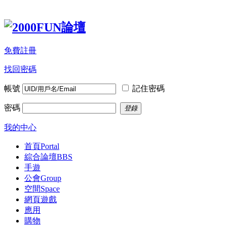
免費註冊
找回密碼
帳號
記住密碼
密碼
登錄
我的中心
首頁
Portal
綜合論壇
BBS
手遊
公會
Group
空間
Space
網頁遊戲
應用
購物