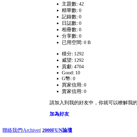
主題數: 42
精華數: 0
記錄數: 0
日誌數: 0
相冊數: 0
分享數: 0
已用空間: 0 B
積分: 1292
威望: 1292
貢獻: 4704
Good: 10
G幣: 0
買家信用: 0
賣家信用: 0
請加入到我的好友中，你就可以瞭解我
加為好友
聯絡我們
|
Archiver
|
2000FUN論壇