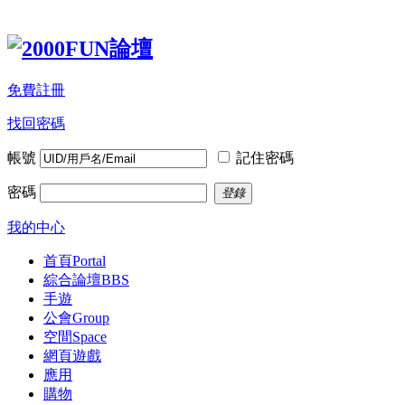
免費註冊
找回密碼
帳號
記住密碼
密碼
登錄
我的中心
首頁
Portal
綜合論壇
BBS
手遊
公會
Group
空間
Space
網頁遊戲
應用
購物