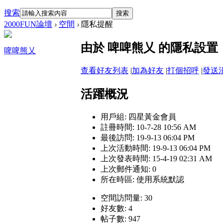
搜索
搜索
2000FUN論壇
›
空間
›
隱私提醒
由於 啤啤熊乂 的隱私設
啤啤熊乂
查看好友列表
|
加為好友
|
打個招呼
|
發送
活躍概況
用戶組:
四星黃金會員
註冊時間: 10-7-28 10:56 AM
最後訪問: 19-9-13 06:04 PM
上次活動時間: 19-9-13 06:04 PM
上次發表時間: 15-4-19 02:31 AM
上次郵件通知: 0
所在時區: 使用系統默認
空間訪問量: 30
好友數: 4
帖子數: 947