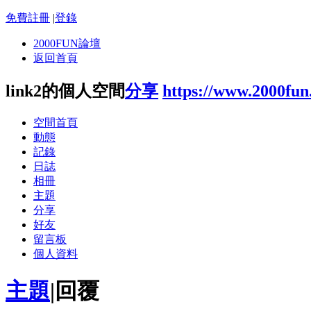
免費註冊
|
登錄
2000FUN論壇
返回首頁
link2的個人空間
分享
https://www.2000fu
空間首頁
動態
記錄
日誌
相冊
主題
分享
好友
留言板
個人資料
主題
|
回覆