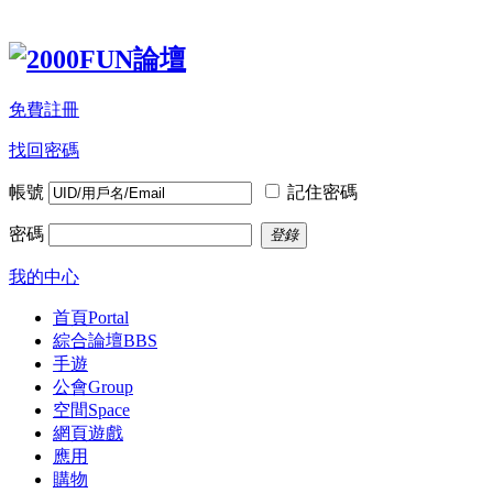
免費註冊
找回密碼
帳號
記住密碼
密碼
登錄
我的中心
首頁
Portal
綜合論壇
BBS
手遊
公會
Group
空間
Space
網頁遊戲
應用
購物