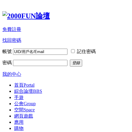
免費註冊
找回密碼
帳號
記住密碼
密碼
登錄
我的中心
首頁
Portal
綜合論壇
BBS
手遊
公會
Group
空間
Space
網頁遊戲
應用
購物