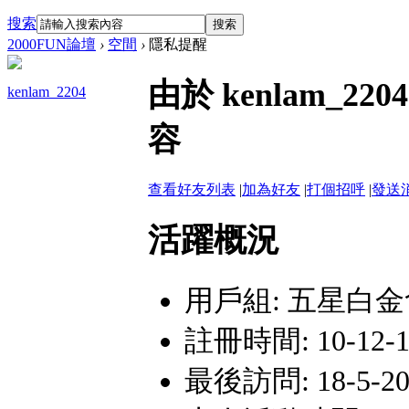
搜索
搜索
2000FUN論壇
›
空間
›
隱私提醒
由於 kenlam_
kenlam_2204
容
查看好友列表
|
加為好友
|
打個招呼
|
發送
活躍概況
用戶組:
五星白金
註冊時間: 10-12-18
最後訪問: 18-5-20 