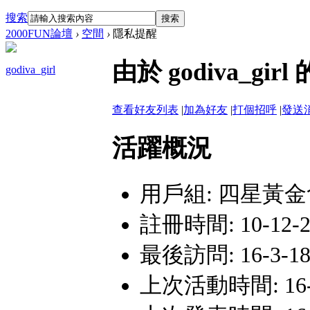
搜索
搜索
2000FUN論壇
›
空間
›
隱私提醒
由於 godiva_
godiva_girl
查看好友列表
|
加為好友
|
打個招呼
|
發送
活躍概況
用戶組:
四星黃金
註冊時間: 10-12-23
最後訪問: 16-3-18 
上次活動時間: 16-3-