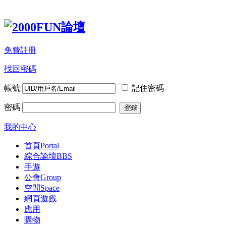
免費註冊
找回密碼
帳號
記住密碼
密碼
登錄
我的中心
首頁
Portal
綜合論壇
BBS
手遊
公會
Group
空間
Space
網頁遊戲
應用
購物