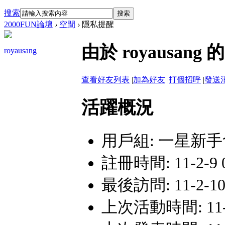
搜索
搜索
2000FUN論壇
›
空間
›
隱私提醒
由於 royausa
royausang
查看好友列表
|
加為好友
|
打個招呼
|
發送
活躍概況
用戶組:
一星新手
註冊時間: 11-2-9 
最後訪問: 11-2-10
上次活動時間: 11-2-