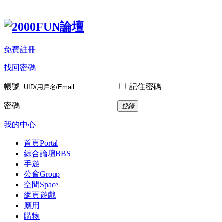
免費註冊
找回密碼
帳號
記住密碼
密碼
登錄
我的中心
首頁
Portal
綜合論壇
BBS
手遊
公會
Group
空間
Space
網頁遊戲
應用
購物