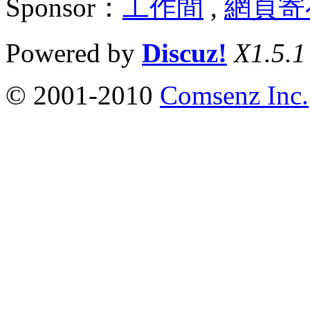
Sponsor：
工作間
,
網頁寄
Powered by
Discuz!
X1.5.1
© 2001-2010
Comsenz Inc.