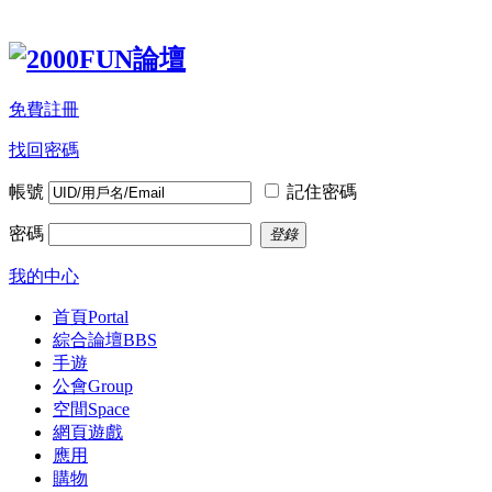
免費註冊
找回密碼
帳號
記住密碼
密碼
登錄
我的中心
首頁
Portal
綜合論壇
BBS
手遊
公會
Group
空間
Space
網頁遊戲
應用
購物