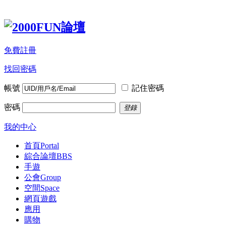
免費註冊
找回密碼
帳號
記住密碼
密碼
登錄
我的中心
首頁
Portal
綜合論壇
BBS
手遊
公會
Group
空間
Space
網頁遊戲
應用
購物