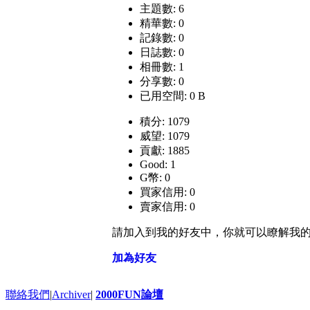
主題數: 6
精華數: 0
記錄數: 0
日誌數: 0
相冊數: 1
分享數: 0
已用空間: 0 B
積分: 1079
威望: 1079
貢獻: 1885
Good: 1
G幣: 0
買家信用: 0
賣家信用: 0
請加入到我的好友中，你就可以瞭解我
加為好友
聯絡我們
|
Archiver
|
2000FUN論壇