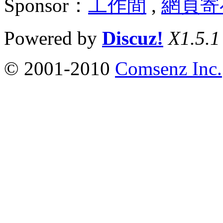
Sponsor：
工作間
,
網頁寄
Powered by
Discuz!
X1.5.1
© 2001-2010
Comsenz Inc.