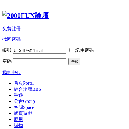
免費註冊
找回密碼
帳號
記住密碼
密碼
登錄
我的中心
首頁
Portal
綜合論壇
BBS
手遊
公會
Group
空間
Space
網頁遊戲
應用
購物