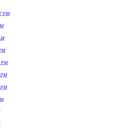
37 PM
AM
 AM
 PM
0 PM
4 PM
8 PM
PM
M
M