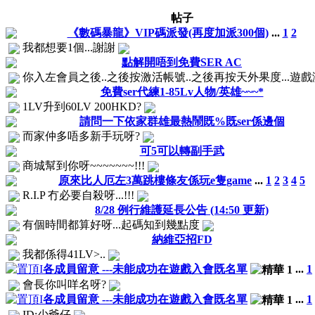
帖子
《數碼暴龍》VIP碼派發(再度加派300個)
...
1
2
我都想要1個...謝謝
點解開唔到免費SER AC
你入左會員之後..之後按激活帳號..之後再按天外果度...遊戲激活
免費ser代練1-85Lv人物/英雄~~~*
1LV升到60LV 200HKD?
請問一下依家群雄最熱鬧既%既ser係邊個
而家仲多唔多新手玩呀?
可5可以轉副手武
商城幫到你呀~~~~~~~!!!
原來比人厄左3萬跳樓條友係玩e隻game
...
1
2
3
4
5
R.I.P 冇必要自殺呀...!!!
8/28 例行維護延長公告 (14:50 更新)
有個時間都算好呀...起碼知到幾點度
納維亞招FD
我都係得41LV>..
各成員留意 ---未能成功在遊戲入會既名單
...
1
會長你叫咩名呀?
各成員留意 ---未能成功在遊戲入會既名單
...
1
ID:少爺仔