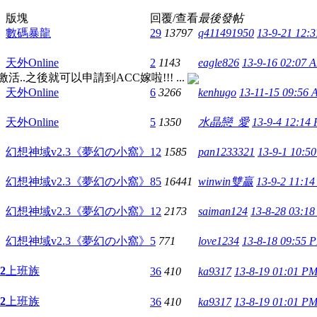
版塊
回覆/查看
最後發帖
數碼暴龍
29
13797
q411491950
13-9-21 12:
天外Online
2
1143
eagle826
13-9-16 02:07 
..之後就可以申請到ACC嫁啦!!! ...
天外Online
6
3266
kenhugo
13-11-15 09:56
天外Online
5
1350
水晶戀_愛
13-9-4 12:14
幻想神域v2.3《夢幻の小窩》
12
1585
pan1233321
13-9-1 10:5
幻想神域v2.3《夢幻の小窩》
85
16441
winwin雙贏
13-9-2 11:1
幻想神域v2.3《夢幻の小窩》
12
2173
saiman124
13-8-28 03:1
幻想神域v2.3《夢幻の小窩》
5
771
love1234
13-8-18 09:55 
2
上班族
36
410
ka9317
13-8-19 01:01 P
2
上班族
36
410
ka9317
13-8-19 01:01 P