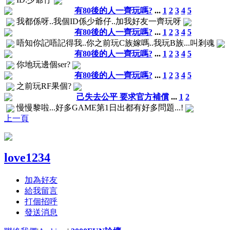
有80後的人一齊玩嗎?
...
1
2
3
4
5
我都係呀..我個ID係少爺仔..加我好友一齊玩呀
有80後的人一齊玩嗎?
...
1
2
3
4
5
唔知你記唔記得我..你之前玩C族嫁嗎..我玩B族...叫剎魂
有80後的人一齊玩嗎?
...
1
2
3
4
5
你地玩邊個ser?
有80後的人一齊玩嗎?
...
1
2
3
4
5
之前玩RF果個?
己失去公平 要求官方補償
...
1
2
慢慢黎啦...好多GAME第1日出都有好多問題...!
上一頁
love1234
加為好友
給我留言
打個招呼
發送消息