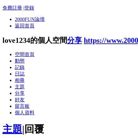
免費註冊
|
登錄
2000FUN論壇
返回首頁
love1234的個人空間
分享
https://www.200
空間首頁
動態
記錄
日誌
相冊
主題
分享
好友
留言板
個人資料
主題
|
回覆