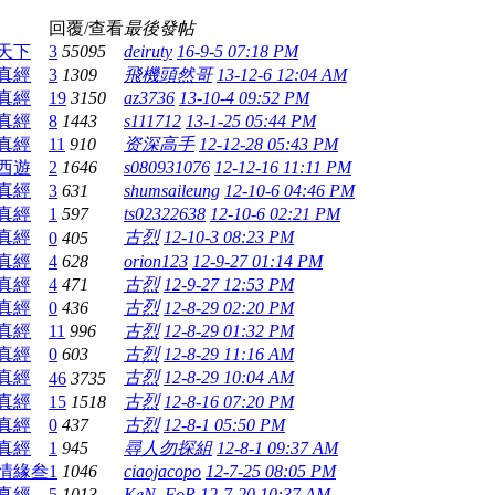
回覆/查看
最後發帖
天下
3
55095
deiruty
16-9-5 07:18 PM
真經
3
1309
飛機頭然哥
13-12-6 12:04 AM
真經
19
3150
az3736
13-10-4 09:52 PM
真經
8
1443
s111712
13-1-25 05:44 PM
真經
11
910
资深高手
12-12-28 05:43 PM
西遊
2
1646
s080931076
12-12-16 11:11 PM
真經
3
631
shumsaileung
12-10-6 04:46 PM
真經
1
597
ts02322638
12-10-6 02:21 PM
真經
古烈
12-10-3 08:23 PM
0
405
真經
4
628
orion123
12-9-27 01:14 PM
真經
4
471
古烈
12-9-27 12:53 PM
真經
0
436
古烈
12-8-29 02:20 PM
真經
11
996
古烈
12-8-29 01:32 PM
真經
0
603
古烈
12-8-29 11:16 AM
真經
古烈
12-8-29 10:04 AM
46
3735
真經
15
1518
古烈
12-8-16 07:20 PM
真經
0
437
古烈
12-8-1 05:50 PM
真經
1
945
尋人勿探組
12-8-1 09:37 AM
情緣叁
1
1046
ciaojacopo
12-7-25 08:05 PM
真經
5
1013
KeN_FoR
12-7-20 10:37 AM