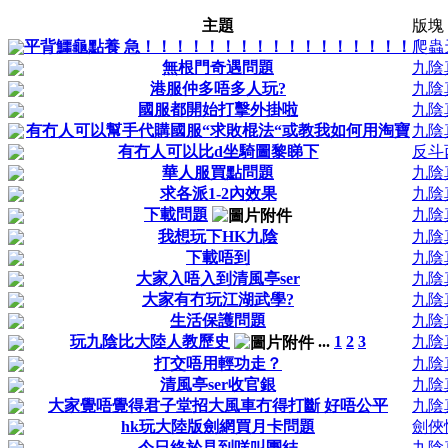
主題
版塊
平背鱷龜點養 急！！！！！！！！！！！！！！！！！
爬蟲
無根門奇遇問題
九陰
港服仲多唔多人玩?
九陰
國服都開始打擊外掛啦
九陰
有冇人可以幫手代購國服“求敗棍法“或教我如何用淘寶
九陰
有冇人可以比d坐騎圖黎睇下
反斗
華人服買點問題
九陰
求各派1-2內效果
九陰
下載問題
九陰
我想玩下HK九陰
九陰
下載唔到
九陰
大家入唔入到清風亭ser
九陰
大家有冇玩江湖武學?
九陰
生活保護問題
九陰
玩九陰比大陸人教歷史
...
1
2
3
九陰
打交唔用輕功走？
九陰
清風亭ser收官銀
九陰
大家覺唔覺得君子堂招大風車冇得打斷 好唔公平
九陰
hk玩大陸版劍網買月卡問題
劍俠
今日終於見到咩叫團結
九陰