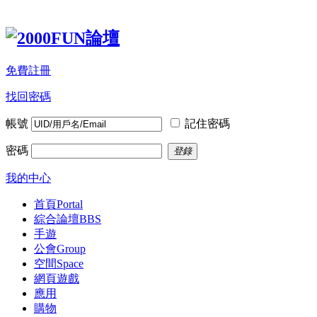
免費註冊
找回密碼
帳號
記住密碼
密碼
登錄
我的中心
首頁
Portal
綜合論壇
BBS
手遊
公會
Group
空間
Space
網頁遊戲
應用
購物