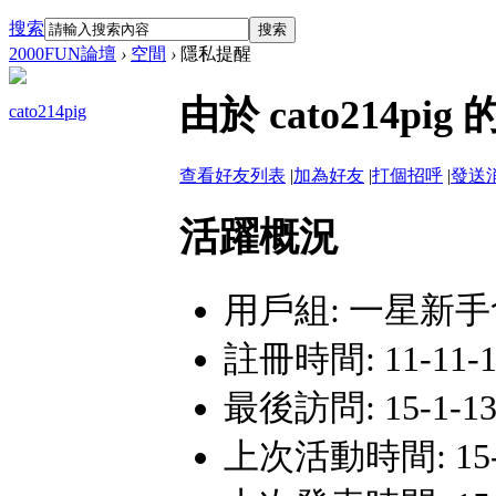
搜索
搜索
2000FUN論壇
›
空間
›
隱私提醒
由於 cato214
cato214pig
查看好友列表
|
加為好友
|
打個招呼
|
發送
活躍概況
用戶組:
一星新手
註冊時間: 11-11-1 
最後訪問: 15-1-13
上次活動時間: 15-1-