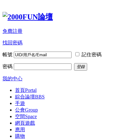
免費註冊
找回密碼
帳號
記住密碼
密碼
登錄
我的中心
首頁
Portal
綜合論壇
BBS
手遊
公會
Group
空間
Space
網頁遊戲
應用
購物