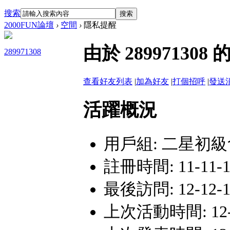
搜索
搜索
2000FUN論壇
›
空間
›
隱私提醒
由於 2899713
289971308
查看好友列表
|
加為好友
|
打個招呼
|
發送
活躍概況
用戶組:
二星初級
註冊時間: 11-11-16
最後訪問: 12-12-14
上次活動時間: 12-12