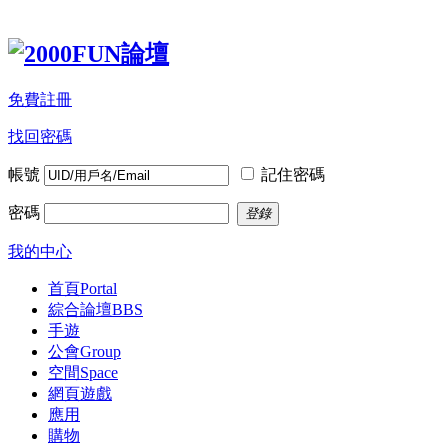
免費註冊
找回密碼
帳號
記住密碼
密碼
登錄
我的中心
首頁
Portal
綜合論壇
BBS
手遊
公會
Group
空間
Space
網頁遊戲
應用
購物