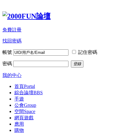
免費註冊
找回密碼
帳號
記住密碼
密碼
登錄
我的中心
首頁
Portal
綜合論壇
BBS
手遊
公會
Group
空間
Space
網頁遊戲
應用
購物